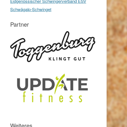
Eidgenössischer Schwingerverband ESV
Schwägalp-Schwinget
Partner
Weiteres