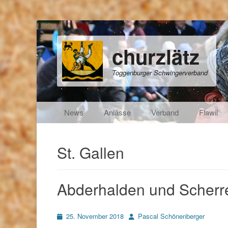
churzlätz
Toggenburger Schwingerverband
Primäres Menü
Zum
News
Anlässe
Verband
Flawil
Inhalt
springen
St. Gallen
Abderhalden und Scherre
Posted
Autor
25. November 2018
Pascal Schönenberger
on