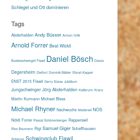
Schlegel und Ott dominieren
Tags
Andy Büsser
Abderhalden
Armon Orlik
Arnold Forrer
Beat Wickli
Daniel Bösch
Buebeschwinget Flawil
Davos
Degersheim
Dietfurt
Dominik Bäbler
Ebnat-Kappel
ENST 2015
Flawil
Gerry Süess
Jubiläum
Jungschwinger
Jörg Abderhalden
Kaltbrunn
Kranz
Martin Kurmann
Michael Bless
Michael Rhyner
NOS
Nachwuchs
Niederwil
Nöldi Forrer
Rapperswil
Pascal Schönenberger
Samuel Giger
Rigi
Schaffhausen
Rico Baumann
Schwingclub Flawil
Scherrer