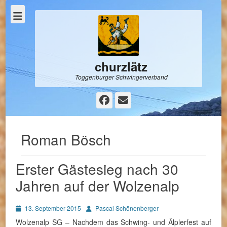
churzlätz
Toggenburger Schwingerverband
Facebook
E-
Mail
Roman Bösch
Erster Gästesieg nach 30
Jahren auf der Wolzenalp
Posted
Autor
13. September 2015
Pascal Schönenberger
on
Wolzenalp SG – Nachdem das Schwing- und Älplerfest auf