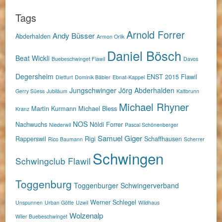
Tags
Arnold Forrer
Andy Büsser
Abderhalden
Armon Orlik
Daniel Bösch
Beat Wickli
Buebeschwinget Flawil
Davos
Degersheim
ENST 2015
Flawil
Dietfurt
Dominik Bäbler
Ebnat-Kappel
Jungschwinger
Jörg Abderhalden
Gerry Süess
Jubiläum
Kaltbrunn
Michael Rhyner
Martin Kurmann
Michael Bless
Kranz
NOS
Nachwuchs
Nöldi Forrer
Niederwil
Pascal Schönenberger
Samuel Giger
Rapperswil
Rigi
Schaffhausen
Rico Baumann
Scherrer
Schwingen
Schwingclub Flawil
Toggenburg
Toggenburger Schwingerverband
Werner Schlegel
Unspunnen
Urban Götte
Uzwil
Wildhaus
Wolzenalp
Wiler Buebeschwinget