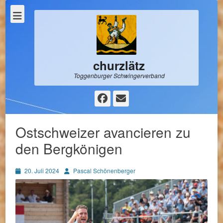
churzlätz
Toggenburger Schwingerverband
Facebook
E-
Mail
Ostschweizer avancieren zu
den Bergkönigen
Posted
Autor
20. Juli 2024
Pascal Schönenberger
on