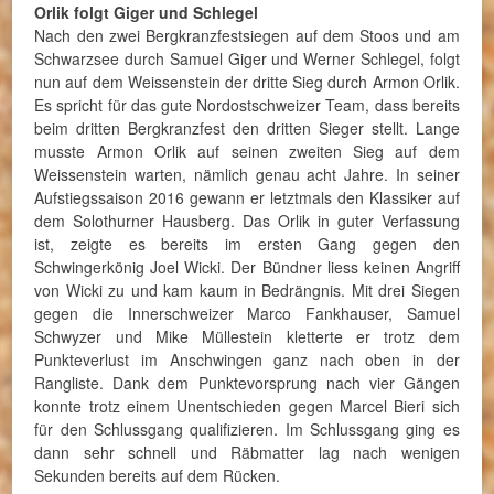
Orlik folgt Giger und Schlegel
Nach den zwei Bergkranzfestsiegen auf dem Stoos und am
Schwarzsee durch Samuel Giger und Werner Schlegel, folgt
nun auf dem Weissenstein der dritte Sieg durch Armon Orlik.
Es spricht für das gute Nordostschweizer Team, dass bereits
beim dritten Bergkranzfest den dritten Sieger stellt. Lange
musste Armon Orlik auf seinen zweiten Sieg auf dem
Weissenstein warten, nämlich genau acht Jahre. In seiner
Aufstiegssaison 2016 gewann er letztmals den Klassiker auf
dem Solothurner Hausberg. Das Orlik in guter Verfassung
ist, zeigte es bereits im ersten Gang gegen den
Schwingerkönig Joel Wicki. Der Bündner liess keinen Angriff
von Wicki zu und kam kaum in Bedrängnis. Mit drei Siegen
gegen die Innerschweizer Marco Fankhauser, Samuel
Schwyzer und Mike Müllestein kletterte er trotz dem
Punkteverlust im Anschwingen ganz nach oben in der
Rangliste. Dank dem Punktevorsprung nach vier Gängen
konnte trotz einem Unentschieden gegen Marcel Bieri sich
für den Schlussgang qualifizieren. Im Schlussgang ging es
dann sehr schnell und Räbmatter lag nach wenigen
Sekunden bereits auf dem Rücken.