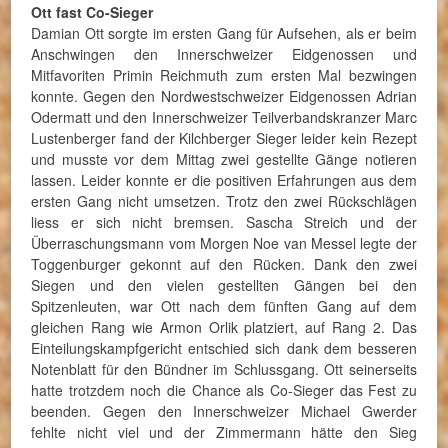
Ott fast Co-Sieger
Damian Ott sorgte im ersten Gang für Aufsehen, als er beim
Anschwingen den Innerschweizer Eidgenossen und
Mitfavoriten Primin Reichmuth zum ersten Mal bezwingen
konnte. Gegen den Nordwestschweizer Eidgenossen Adrian
Odermatt und den Innerschweizer Teilverbandskranzer Marc
Lustenberger fand der Kilchberger Sieger leider kein Rezept
und musste vor dem Mittag zwei gestellte Gänge notieren
lassen. Leider konnte er die positiven Erfahrungen aus dem
ersten Gang nicht umsetzen. Trotz den zwei Rückschlägen
liess er sich nicht bremsen. Sascha Streich und der
Überraschungsmann vom Morgen Noe van Messel legte der
Toggenburger gekonnt auf den Rücken. Dank den zwei
Siegen und den vielen gestellten Gängen bei den
Spitzenleuten, war Ott nach dem fünften Gang auf dem
gleichen Rang wie Armon Orlik platziert, auf Rang 2. Das
Einteilungskampfgericht entschied sich dank dem besseren
Notenblatt für den Bündner im Schlussgang. Ott seinerseits
hatte trotzdem noch die Chance als Co-Sieger das Fest zu
beenden. Gegen den Innerschweizer Michael Gwerder
fehlte nicht viel und der Zimmermann hätte den Sieg