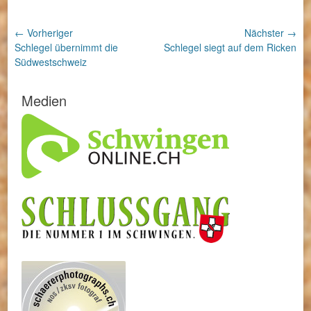
Beitragsnavigation
← Vorheriger
Nächster →
Vorheriger
Nächster
Schlegel übernimmt die
Schlegel siegt auf dem Ricken
Beitrag:
Beitrag:
Südwestschweiz
Medien