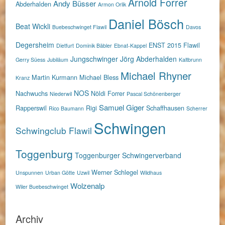
Arnold Forrer
Andy Büsser
Abderhalden
Armon Orlik
Daniel Bösch
Beat Wickli
Buebeschwinget Flawil
Davos
Degersheim
ENST 2015
Flawil
Dietfurt
Dominik Bäbler
Ebnat-Kappel
Jungschwinger
Jörg Abderhalden
Gerry Süess
Jubiläum
Kaltbrunn
Michael Rhyner
Martin Kurmann
Michael Bless
Kranz
NOS
Nachwuchs
Nöldi Forrer
Niederwil
Pascal Schönenberger
Samuel Giger
Rapperswil
Rigi
Schaffhausen
Rico Baumann
Scherrer
Schwingen
Schwingclub Flawil
Toggenburg
Toggenburger Schwingerverband
Werner Schlegel
Unspunnen
Urban Götte
Uzwil
Wildhaus
Wolzenalp
Wiler Buebeschwinget
Archiv