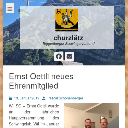
churzlätz
Toggenburger Schwingerverband
Facebook
E-
Mail
Ernst Oettli neues
Ehrenmitglied
Posted
Autor
13. Januar 2019
Pascal Schönenberger
on
Wil SG – Ernst Oettli wurde
an der jährlichen
Hauptversammlung des
Schwingclub Wil im Januar