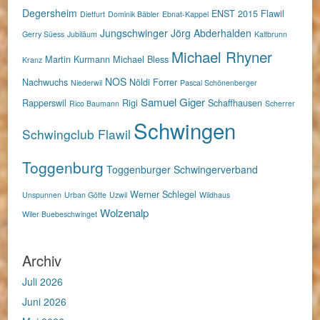
Degersheim
ENST 2015
Flawil
Dietfurt
Dominik Bäbler
Ebnat-Kappel
Jungschwinger
Jörg Abderhalden
Gerry Süess
Jubiläum
Kaltbrunn
Michael Rhyner
Martin Kurmann
Michael Bless
Kranz
NOS
Nachwuchs
Nöldi Forrer
Niederwil
Pascal Schönenberger
Samuel Giger
Rapperswil
Rigi
Schaffhausen
Rico Baumann
Scherrer
Schwingen
Schwingclub Flawil
Toggenburg
Toggenburger Schwingerverband
Werner Schlegel
Unspunnen
Urban Götte
Uzwil
Wildhaus
Wolzenalp
Wiler Buebeschwinget
Archiv
Juli 2026
Juni 2026