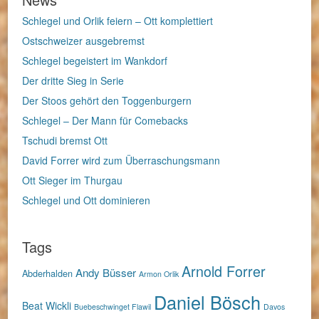
Schlegel und Orlik feiern – Ott komplettiert
Ostschweizer ausgebremst
Schlegel begeistert im Wankdorf
Der dritte Sieg in Serie
Der Stoos gehört den Toggenburgern
Schlegel – Der Mann für Comebacks
Tschudi bremst Ott
David Forrer wird zum Überraschungsmann
Ott Sieger im Thurgau
Schlegel und Ott dominieren
Tags
Arnold Forrer
Andy Büsser
Abderhalden
Armon Orlik
Daniel Bösch
Beat Wickli
Buebeschwinget Flawil
Davos