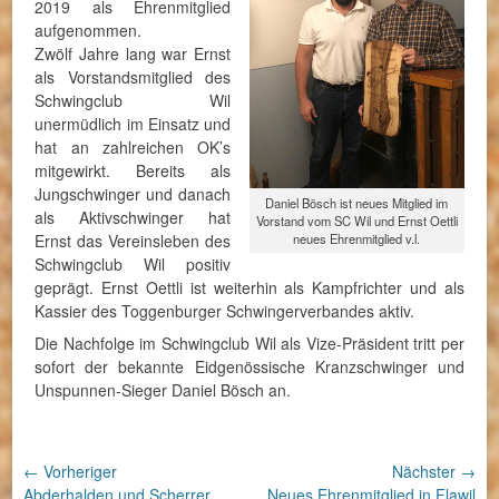
2019 als Ehrenmitglied
aufgenommen.
Zwölf Jahre lang war Ernst
als Vorstandsmitglied des
Schwingclub Wil
unermüdlich im Einsatz und
hat an zahlreichen OK’s
mitgewirkt. Bereits als
Jungschwinger und danach
Daniel Bösch ist neues Mitglied im
als Aktivschwinger hat
Vorstand vom SC Wil und Ernst Oettli
Ernst das Vereinsleben des
neues Ehrenmitglied v.l.
Schwingclub Wil positiv
geprägt. Ernst Oettli ist weiterhin als Kampfrichter und als
Kassier des Toggenburger Schwingerverbandes aktiv.
Die Nachfolge im Schwingclub Wil als Vize-Präsident tritt per
sofort der bekannte Eidgenössische Kranzschwinger und
Unspunnen-Sieger Daniel Bösch an.
Beitragsnavigation
← Vorheriger
Nächster →
Vorheriger
Nächster
Abderhalden und Scherrer
Neues Ehrenmitglied in Flawil