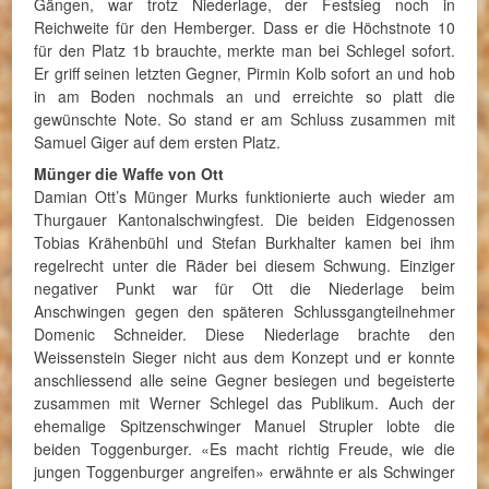
Gängen, war trotz Niederlage, der Festsieg noch in
Reichweite für den Hemberger. Dass er die Höchstnote 10
für den Platz 1b brauchte, merkte man bei Schlegel sofort.
Er griff seinen letzten Gegner, Pirmin Kolb sofort an und hob
in am Boden nochmals an und erreichte so platt die
gewünschte Note. So stand er am Schluss zusammen mit
Samuel Giger auf dem ersten Platz.
Münger die Waffe von Ott
Damian Ott’s Münger Murks funktionierte auch wieder am
Thurgauer Kantonalschwingfest. Die beiden Eidgenossen
Tobias Krähenbühl und Stefan Burkhalter kamen bei ihm
regelrecht unter die Räder bei diesem Schwung. Einziger
negativer Punkt war für Ott die Niederlage beim
Anschwingen gegen den späteren Schlussgangteilnehmer
Domenic Schneider. Diese Niederlage brachte den
Weissenstein Sieger nicht aus dem Konzept und er konnte
anschliessend alle seine Gegner besiegen und begeisterte
zusammen mit Werner Schlegel das Publikum. Auch der
ehemalige Spitzenschwinger Manuel Strupler lobte die
beiden Toggenburger. «Es macht richtig Freude, wie die
jungen Toggenburger angreifen» erwähnte er als Schwinger