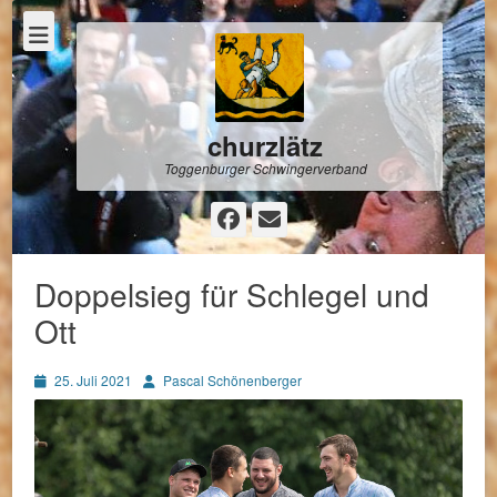
churzlätz
Toggenburger Schwingerverband
Facebook
E-
Mail
Doppelsieg für Schlegel und
Ott
Posted
Autor
25. Juli 2021
Pascal Schönenberger
on