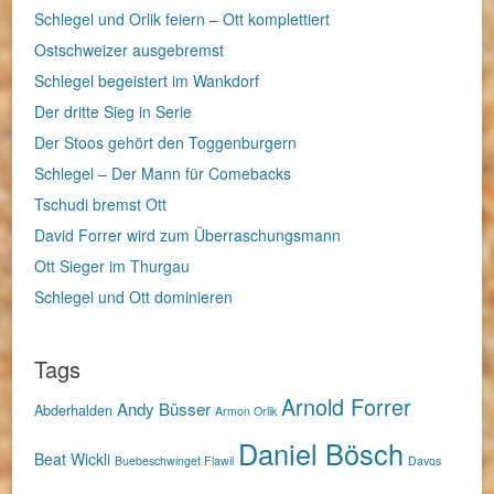
Schlegel und Orlik feiern – Ott komplettiert
Ostschweizer ausgebremst
Schlegel begeistert im Wankdorf
Der dritte Sieg in Serie
Der Stoos gehört den Toggenburgern
Schlegel – Der Mann für Comebacks
Tschudi bremst Ott
David Forrer wird zum Überraschungsmann
Ott Sieger im Thurgau
Schlegel und Ott dominieren
Tags
Arnold Forrer
Andy Büsser
Abderhalden
Armon Orlik
Daniel Bösch
Beat Wickli
Buebeschwinget Flawil
Davos