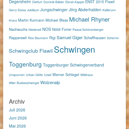
Degersheim
ENST 2015
Flawil
Dietfurt
Dominik Bäbler
Ebnat-Kappel
Jungschwinger
Jörg Abderhalden
Gerry Süess
Jubiläum
Kaltbrunn
Michael Rhyner
Martin Kurmann
Michael Bless
Kranz
NOS
Nachwuchs
Nöldi Forrer
Niederwil
Pascal Schönenberger
Samuel Giger
Rapperswil
Rigi
Schaffhausen
Rico Baumann
Scherrer
Schwingen
Schwingclub Flawil
Toggenburg
Toggenburger Schwingerverband
Werner Schlegel
Unspunnen
Urban Götte
Uzwil
Wildhaus
Wolzenalp
Wiler Buebeschwinget
Archiv
Juli 2026
Juni 2026
Mai 2026