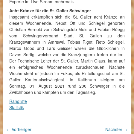
Experte im Live Stream mehrmals.
Acht Kränze für die St. Galler Schwinger
Insgesamt erkämpften sich die St. Galler acht Kränze an
diesem Wochenende. Nebst Ott und Schlegel gehörten
Christian Bernold vom Schwingclub Mels und Fabian Rüegg
vom Schwingerverband Stadt St. Gallen zu den
Kranzgewinnern in Amriswil. Tobias Riget, Reto Schlegel,
Marco Good und Lars Geisser waren die Glücklichen in
Davos Sertig, welche vor die Kranzjungfern treten durften.
Der Technische Leiter der St. Galler, Martin Glaus, kann auf
ein erfolgreiches Wochenende zurückschauen. Nächste
Woche steht er jedoch im Fokus, als Einteilungschef am St.
Galler Kantonalschwingfest. In Kaltbrunn steigen am
Sonntag, 01. August 2021 rund 200 Schwinger in die
Zwilchhosen und kämpfen um den Tagessieg.
Rangliste
Statistik
Beitragsnavigation
← Vorheriger
Nächster →