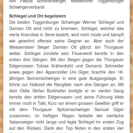
von Pascal Schönenberger, Medienchef Toggenburger
Schwingerverband
Schlegel und Ott begeistern
Die beiden Toggenburger Schwinger Werner Schlegel und
Damian Ott sind nicht zu bremsen. Schlegel, welcher das
vierte Kranzfest in Serie bestritt, wird nicht müde und kämpft
wie gewohnt offensiv seine Gegner an. Aber auch der
Weissenstein Sieger Damian Ott glänzt am Thurgauer
weiter. Schlegel zündete sein Feuerwerk bereits in den
ersten drei Gängen. Mit den Siegen gegen die Thurgauer
Eidgenossen Tobias Krähenbühl und Domenic Schneider
sowie gegen den Appenzeller Urs Giger, brachte den 18-
jährigen Sennenschwinger in eine gute Ausgangslage. Er
führte zur Halbzeit die Rangliste nach drei Gängen an. Mit
dem Oldie Stefan Burkhalter bodigte er im vierten Gang
bereits den dritten Eidgenossen und seine Führung blieb
immer noch in Takt. Kurz vor einem grossen Gewitter griff er
mit dem Thurgauer Spitzenschwinger Samuel Giger
zusammen, im heftigen Regen fackelte der vierfache
Saisonsieger nicht lange und legte Schlegel im ersten Zug
auf den Rücken. Dank den Top Noten in den ersten vier