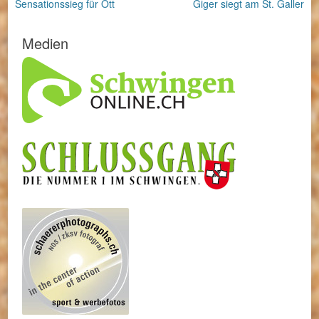
Vorheriger
Nächster
Sensationssieg für Ott
Giger siegt am St. Galler
Beitrag:
Beitrag:
Medien