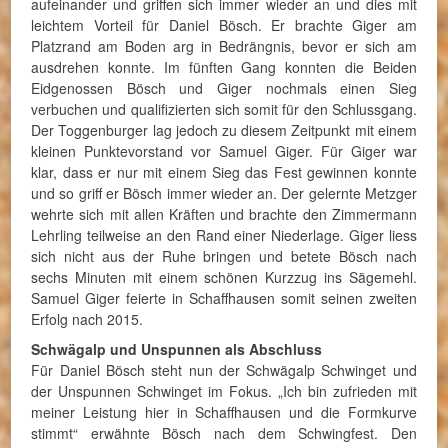
aufeinander und griffen sich immer wieder an und dies mit
leichtem Vorteil für Daniel Bösch. Er brachte Giger am
Platzrand am Boden arg in Bedrängnis, bevor er sich am
ausdrehen konnte. Im fünften Gang konnten die Beiden
Eidgenossen Bösch und Giger nochmals einen Sieg
verbuchen und qualifizierten sich somit für den Schlussgang.
Der Toggenburger lag jedoch zu diesem Zeitpunkt mit einem
kleinen Punktevorstand vor Samuel Giger. Für Giger war
klar, dass er nur mit einem Sieg das Fest gewinnen konnte
und so griff er Bösch immer wieder an. Der gelernte Metzger
wehrte sich mit allen Kräften und brachte den Zimmermann
Lehrling teilweise an den Rand einer Niederlage. Giger liess
sich nicht aus der Ruhe bringen und betete Bösch nach
sechs Minuten mit einem schönen Kurzzug ins Sägemehl.
Samuel Giger feierte in Schaffhausen somit seinen zweiten
Erfolg nach 2015.
Schwägalp und Unspunnen als Abschluss
Für Daniel Bösch steht nun der Schwägalp Schwinget und
der Unspunnen Schwinget im Fokus. „Ich bin zufrieden mit
meiner Leistung hier in Schaffhausen und die Formkurve
stimmt“ erwähnte Bösch nach dem Schwingfest. Den