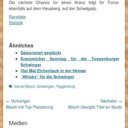
Die nächste Chance für einen Kranz folgt für Forrer
ebenfalls auf dem Hausberg, auf der Schwägalp.
Rangliste
Statistik
Ähnliches
Saisonstart geglückt
Kranzreicher Sonntag für die Toggenburger
Schwinger
Vier Mal Eichenlaub in der Heimat
„Whisky“ für die Schwinger
Schlagworte
Daniel Bösch
,
Schwingen
,
Toggenburg
Beitragsnavigation
← Vorheriger
Nächster →
Vorheriger
Nächster
Bösch mit Top Platzierung
Bösch übergibt Titel an Stucki
Beitrag:
Beitrag:
Medien