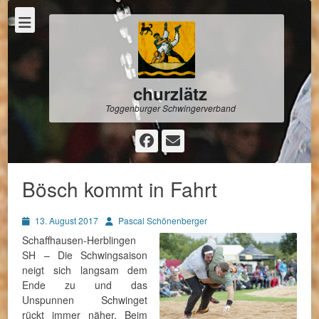
churzlätz
Toggenburger Schwingerverband
Facebook
E-
Mail
Bösch kommt in Fahrt
Posted
Autor
13. August 2017
Pascal Schönenberger
on
Schaffhausen-Herblingen
SH – Die Schwingsaison
neigt sich langsam dem
Ende zu und das
Unspunnen Schwinget
rückt immer näher. Beim