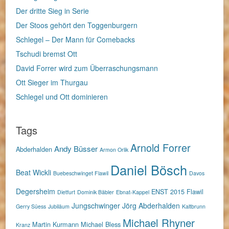
Der dritte Sieg in Serie
Der Stoos gehört den Toggenburgern
Schlegel – Der Mann für Comebacks
Tschudi bremst Ott
David Forrer wird zum Überraschungsmann
Ott Sieger im Thurgau
Schlegel und Ott dominieren
Tags
Arnold Forrer
Andy Büsser
Abderhalden
Armon Orlik
Daniel Bösch
Beat Wickli
Buebeschwinget Flawil
Davos
Degersheim
ENST 2015
Flawil
Dietfurt
Dominik Bäbler
Ebnat-Kappel
Jungschwinger
Jörg Abderhalden
Gerry Süess
Jubiläum
Kaltbrunn
Michael Rhyner
Martin Kurmann
Michael Bless
Kranz