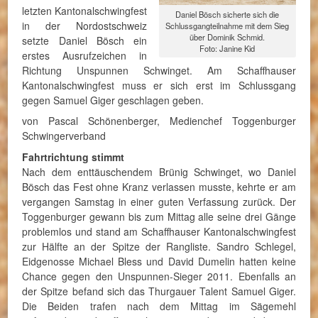
letzten Kantonalschwingfest
Daniel Bösch sicherte sich die
in der Nordostschweiz
Schlussgangteilnahme mit dem Sieg
über Dominik Schmid.
setzte Daniel Bösch ein
Foto: Janine Kid
erstes Ausrufzeichen in
Richtung Unspunnen Schwinget. Am Schaffhauser
Kantonalschwingfest muss er sich erst im Schlussgang
gegen Samuel Giger geschlagen geben.
von Pascal Schönenberger, Medienchef Toggenburger
Schwingerverband
Fahrtrichtung stimmt
Nach dem enttäuschendem Brünig Schwinget, wo Daniel
Bösch das Fest ohne Kranz verlassen musste, kehrte er am
vergangen Samstag in einer guten Verfassung zurück. Der
Toggenburger gewann bis zum Mittag alle seine drei Gänge
problemlos und stand am Schaffhauser Kantonalschwingfest
zur Hälfte an der Spitze der Rangliste. Sandro Schlegel,
Eidgenosse Michael Bless und David Dumelin hatten keine
Chance gegen den Unspunnen-Sieger 2011. Ebenfalls an
der Spitze befand sich das Thurgauer Talent Samuel Giger.
Die Beiden trafen nach dem Mittag im Sägemehl