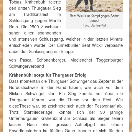
Tobias Krähenbühl feierte
den dritten Thurgauer Sieg
am Traditionsfest im
Beat Wickli im Kampf gegen Samir
Schlussgang gegen Martin
Leuppi
Foto: Janine Kid
Roth. Die 2500 Zuschauer
sahen einen spannenden
und intensiven Schlussgang, welcher in der letzten Minute
entschieden wurde. Der Ennetbühler Beat Wickli verpasste
dabei den Schlussgang nur knapp.
von Pascal Schönenberger, Medienchef Toggenburger
Schwingerverband
Krähenbühl sorgt für Thurgauer Erfolg
Dass momentan die Thurgauer Schwinger das Zepter in der
Nordostschweiz in der Hand haben, war auch vor dem
Ricken Schwinget klar. Ein Sieg konnte nur über die
Thurgauer führen, war die These vor dem Fest. Wie
dieseThese war, so zeichnete sich auch der Festverlauf ab.
Trotz Startniederlage, konnte sich der 30 jährige
Unterthurgauer Krähenbühl am Schluss als Sieger feiern
lassen. Nach einer grossen Aufholjagd und einem
Favoritensterben im fünften Gang, konnte er sich für den