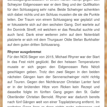
Schwyzer Eidgenossen war er dem Sieg und der Qulifikation
für den Schlussgang sehr nahe. Beide Schwinger schenkten
sich dabei nichts und am Schluss mussten die sie die Punkte
teilen. Der Traum von einem Schlussgang war geplatzt und
er fokussierte sich auf den sechsten Gang. Dort wartete auf
ihn Dominik Streiff, mit welchem er das Resultat suchte und
auch fand. Dank einer weiteren zehn auf dem Notenblatt
platzierte er sich mit dem Thurgauer Oldie Stefan Burkhalter
auf dem guten dritten Schlussrang.
Rhyner ausgebremst
Für den NOS Sieger von 2015, Michael Rhyner war der Start
in das Fest nicht geglückt. Bei den heissen Temperaturen
musste er sich gegen den Eidgenossen Reto Nötzli
geschlagen geben. Trotz den zwei Siegen in den beiden
nächsten Gängen kam der Sennenschwinger nicht richtig
auf Touren. Gegen den Nichtkranzer Christian Lanter fand
er in der brütenden Hitze vom Ricken kein Rezept und
dasselbe folgte im fünften Gang gegen den St. Galler
Oberländer Christian Bernold. Rhyner war dadurch bereits
nach fünf Gängen weit von einer Topplatzierung entfernt. Im
sechsten Gang liess er dann nichts mehr anbrennen und