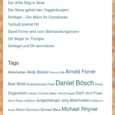
Der dritte Sieg in Serie
Der Stoos gehört den Toggenburgern
Schlegel – Der Mann für Comebacks
Tschudi bremst Ott
David Forrer wird zum Überraschungsmann
Ott Sieger im Thurgau
Schlegel und Ott dominieren
Tags
Arnold Forrer
Andy Büsser
Abderhalden
Armon Orlik
Daniel Bösch
Beat Wickli
Buebeschwinget Flawil
Davos
Degersheim
ENST 2015
Flawil
Dietfurt
Dominik Bäbler
Ebnat-Kappel
Jungschwinger
Jörg Abderhalden
Gerry Süess
Jubiläum
Kaltbrunn
Michael Rhyner
Martin Kurmann
Michael Bless
Kranz