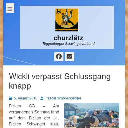
churzlätz
Toggenburger Schwingerverband
Facebook
E-
Mail
Wickli verpasst Schlussgang
knapp
Posted
Autor
5. August 2018
Pascal Schönenberger
on
Ricken SG – Am
vergangenen Sonntag fand
auf dem Ricken der 61.
Ricken Schwinget statt.