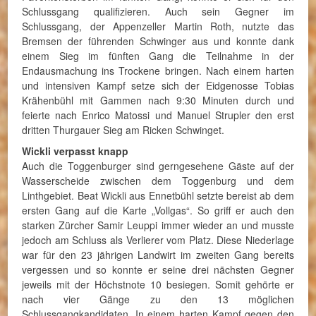
Schlussgang qualifizieren. Auch sein Gegner im
Schlussgang, der Appenzeller Martin Roth, nutzte das
Bremsen der führenden Schwinger aus und konnte dank
einem Sieg im fünften Gang die Teilnahme in der
Endausmachung ins Trockene bringen. Nach einem harten
und intensiven Kampf setze sich der Eidgenosse Tobias
Krähenbühl mit Gammen nach 9:30 Minuten durch und
feierte nach Enrico Matossi und Manuel Strupler den erst
dritten Thurgauer Sieg am Ricken Schwinget.
Wickli verpasst knapp
Auch die Toggenburger sind gerngesehene Gäste auf der
Wasserscheide zwischen dem Toggenburg und dem
Linthgebiet. Beat Wickli aus Ennetbühl setzte bereist ab dem
ersten Gang auf die Karte „Vollgas“. So griff er auch den
starken Zürcher Samir Leuppi immer wieder an und musste
jedoch am Schluss als Verlierer vom Platz. Diese Niederlage
war für den 23 jährigen Landwirt im zweiten Gang bereits
vergessen und so konnte er seine drei nächsten Gegner
jeweils mit der Höchstnote 10 besiegen. Somit gehörte er
nach vier Gänge zu den 13 möglichen
Schlussgangkandidaten. In einem harten Kampf gegen den