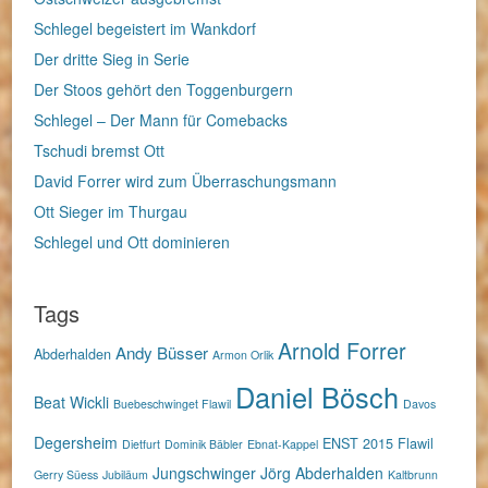
Schlegel begeistert im Wankdorf
Der dritte Sieg in Serie
Der Stoos gehört den Toggenburgern
Schlegel – Der Mann für Comebacks
Tschudi bremst Ott
David Forrer wird zum Überraschungsmann
Ott Sieger im Thurgau
Schlegel und Ott dominieren
Tags
Arnold Forrer
Andy Büsser
Abderhalden
Armon Orlik
Daniel Bösch
Beat Wickli
Buebeschwinget Flawil
Davos
Degersheim
ENST 2015
Flawil
Dietfurt
Dominik Bäbler
Ebnat-Kappel
Jungschwinger
Jörg Abderhalden
Gerry Süess
Jubiläum
Kaltbrunn