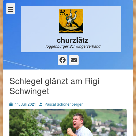
churzlätz
Toggenburger Schwingerverband
Facebook
E-
Mail
Schlegel glänzt am Rigi
Schwinget
Posted
Autor
11. Juli 2021
Pascal Schönenberger
on