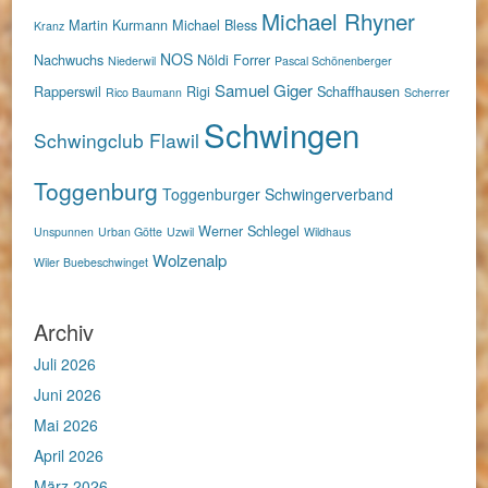
Michael Rhyner
Martin Kurmann
Michael Bless
Kranz
NOS
Nachwuchs
Nöldi Forrer
Niederwil
Pascal Schönenberger
Samuel Giger
Rapperswil
Rigi
Schaffhausen
Rico Baumann
Scherrer
Schwingen
Schwingclub Flawil
Toggenburg
Toggenburger Schwingerverband
Werner Schlegel
Unspunnen
Urban Götte
Uzwil
Wildhaus
Wolzenalp
Wiler Buebeschwinget
Archiv
Juli 2026
Juni 2026
Mai 2026
April 2026
März 2026