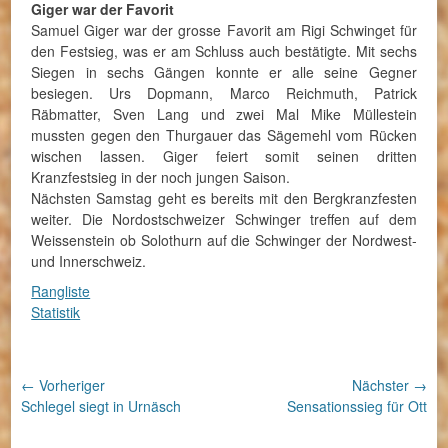
Giger war der Favorit
Samuel Giger war der grosse Favorit am Rigi Schwinget für
den Festsieg, was er am Schluss auch bestätigte. Mit sechs
Siegen in sechs Gängen konnte er alle seine Gegner
besiegen. Urs Dopmann, Marco Reichmuth, Patrick
Räbmatter, Sven Lang und zwei Mal Mike Müllestein
mussten gegen den Thurgauer das Sägemehl vom Rücken
wischen lassen. Giger feiert somit seinen dritten
Kranzfestsieg in der noch jungen Saison.
Nächsten Samstag geht es bereits mit den Bergkranzfesten
weiter. Die Nordostschweizer Schwinger treffen auf dem
Weissenstein ob Solothurn auf die Schwinger der Nordwest-
und Innerschweiz.
Rangliste
Statistik
Beitragsnavigation
← Vorheriger
Nächster →
Vorheriger
Nächster
Schlegel siegt in Urnäsch
Sensationssieg für Ott
Beitrag:
Beitrag: