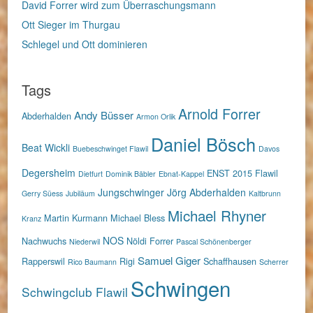
David Forrer wird zum Überraschungsmann
Ott Sieger im Thurgau
Schlegel und Ott dominieren
Tags
Arnold Forrer
Andy Büsser
Abderhalden
Armon Orlik
Daniel Bösch
Beat Wickli
Buebeschwinget Flawil
Davos
Degersheim
ENST 2015
Flawil
Dietfurt
Dominik Bäbler
Ebnat-Kappel
Jungschwinger
Jörg Abderhalden
Gerry Süess
Jubiläum
Kaltbrunn
Michael Rhyner
Martin Kurmann
Michael Bless
Kranz
NOS
Nachwuchs
Nöldi Forrer
Niederwil
Pascal Schönenberger
Samuel Giger
Rapperswil
Rigi
Schaffhausen
Rico Baumann
Scherrer
Schwingen
Schwingclub Flawil